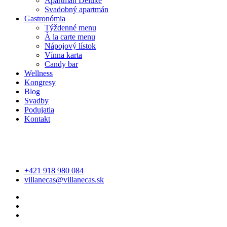
Apartmán Deluxe
Svadobný apartmán
Gastronómia
Týždenné menu
À la carte menu
Nápojový lístok
Vínna karta
Candy bar
Wellness
Kongresy
Blog
Svadby
Podujatia
Kontakt
+421 918 980 084
villanecas@villanecas.sk