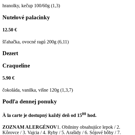
hranolky, kečup 100/60g (1,3)
Nutelové palacinky
12.50 €
šľahačka, ovocné ragú 200g (6,11)
Dezert
Craqueline
5.90 €
čokoláda, vanilka, višne 120g (1,3,7)
Podľa dennej ponuky
00
À la carte je dostupný každý deň od 15
hod.
ZOZNAM ALERGÉNOV
1. Obilniny obsahujúce lepok / 2.
Kôrovce / 3. Vajcia / 4. Ryby / 5. Arašidy / 6. Sójové bôby / 7.