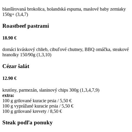
blanšírovaná brokolica, holandská espuma, maslové baby zemiaky
150g+ (3,4,7)
Roastbeef pastrami
18.90 €
domáci kváskový chlieb, cibuľové chutney, BBQ omáčka, steakové
hranolky 150/90g (1,3,10)
Cézar šalát
12.90 €
krutóny, parmezán, slaninový chips 300g (1,3,4,7,9)
extra:
100 g grilované kuracie prsia / 5,50 €
100 g vyprážané kuracie prsia / 5,50 €
100 g grilované krevety / 8,50 €
Steak podľa ponuky