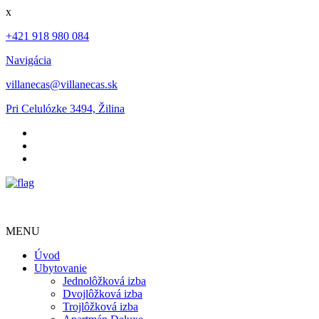
x
+421 918 980 084
Navigácia
villanecas@villanecas.sk
Pri Celulózke 3494, Žilina
MENU
Úvod
Ubytovanie
Jednolôžková izba
Dvojlôžková izba
Trojlôžková izba